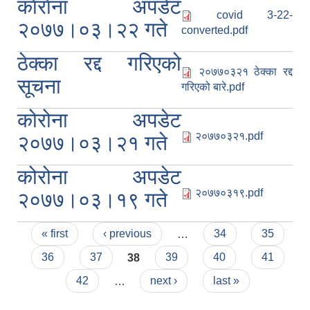
काेराेना अपडेट
covid 3-22-
२०७७।०३।२२ गते
converted.pdf
ठेक्का रद्द गरिएको
२०७७०३२१ ठेक्का रद्द
सूचना
गरिएको बारे.pdf
कोरोना अपडेट
२०७७०३२१.pdf
२०७७।०३।२१ गते
कोरोना अपडेट
२०७७०३१९.pdf
२०७७।०३।१९ गते
Pages
« first
‹ previous
…
34
35
36
37
38
39
40
41
42
…
next ›
last »