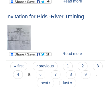
Read more
about दर रेट पेश
गर्ने सम्बन्धी सूचना
Invitation for Bids -River Training
Read more
about Invitation
for Bids -River
Pages
Training
« first
‹ previous
1
2
3
4
5
6
7
8
9
…
next ›
last »