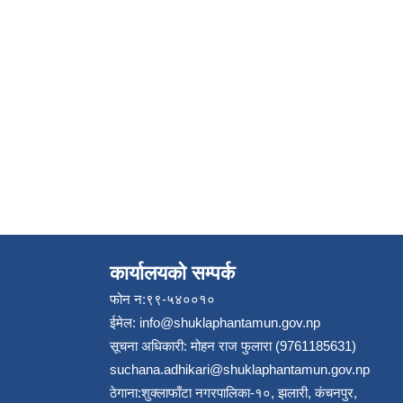
कार्यालयको सम्पर्क
फोन न:९९-५४००१०
ईमेल:
info@shuklaphantamun.gov.np
सूचना अधिकारी: मोहन राज फुलारा (9761185631)
suchana.adhikari@shuklaphantamun.gov.np
ठेगाना:शुक्लाफाँटा नगरपालिका-१०, झलारी, कंचनपुर,