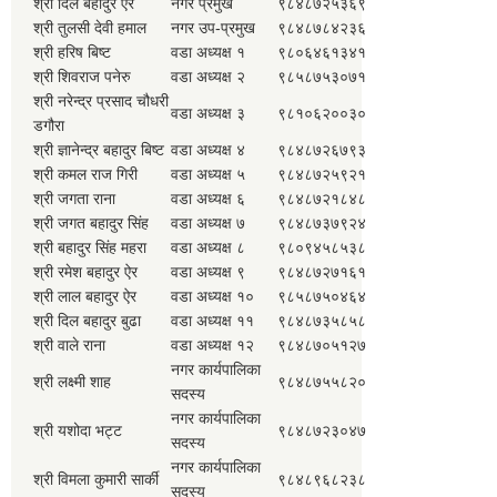
श्री दिल बहादुर ऐर
नगर प्रमुख
९८४८७२५३६९
श्री तुलसी देवी हमाल
नगर उप-प्रमुख
९८४८७८४२३६
श्री हरिष बिष्ट
वडा अध्यक्ष १
९८०६४६१३४१
श्री शिवराज पनेरु
वडा अध्यक्ष २
९८५८७५३०७१
श्री नरेन्द्र प्रसाद चौधरी
वडा अध्यक्ष ३
९८१०६२००३०
डगौरा
श्री ज्ञानेन्द्र बहादुर बिष्ट
वडा अध्यक्ष ४
९८४८७२६७९३
श्री कमल राज गिरी
वडा अध्यक्ष ५
९८४८७२५९२१
श्री जगता राना
वडा अध्यक्ष ६
९८४८७२१८४८
श्री जगत बहादुर सिंह
वडा अध्यक्ष ७
९८४८७३७९२४
श्री बहादुर सिंह महरा
वडा अध्यक्ष ८
९८०९४५८५३८
श्री रमेश बहादुर ऐर
वडा अध्यक्ष ९
९८४८७२७१६१
श्री लाल बहादुर ऐर
वडा अध्यक्ष १०
९८५८७५०४६४
श्री दिल बहादुर बुढा
वडा अध्यक्ष ११
९८४८७३५८५८
श्री वाले राना
वडा अध्यक्ष १२
९८४८७०५१२७
नगर कार्यपालिका
श्री लक्ष्मी शाह
९८४८७५५८२०
सदस्य
नगर कार्यपालिका
श्री यशोदा भट्ट
९८४८७२३०४७
सदस्य
नगर कार्यपालिका
श्री विमला कुमारी सार्की
९८४८९६८२३८
सदस्य