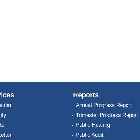
ices
Reports
ation
Annual Progress Report
ity
Trimester Progress Report
ter
Public Hearing
Letter
Public Audit