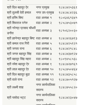
श्री दिल बहादुर ऐर
नगर प्रमुख
९८४८७२५३६९
श्री तुलसी देवी हमाल
नगर उप-प्रमुख
९८४८७८४२३६
श्री हरिष बिष्ट
वडा अध्यक्ष १
९८०६४६१३४१
श्री शिवराज पनेरु
वडा अध्यक्ष २
९८५८७५३०७१
श्री नरेन्द्र प्रसाद चौधरी
वडा अध्यक्ष ३
९८१०६२००३०
डगौरा
श्री ज्ञानेन्द्र बहादुर बिष्ट
वडा अध्यक्ष ४
९८४८७२६७९३
श्री कमल राज गिरी
वडा अध्यक्ष ५
९८४८७२५९२१
श्री जगता राना
वडा अध्यक्ष ६
९८४८७२१८४८
श्री जगत बहादुर सिंह
वडा अध्यक्ष ७
९८४८७३७९२४
श्री बहादुर सिंह महरा
वडा अध्यक्ष ८
९८०९४५८५३८
श्री रमेश बहादुर ऐर
वडा अध्यक्ष ९
९८४८७२७१६१
श्री लाल बहादुर ऐर
वडा अध्यक्ष १०
९८५८७५०४६४
श्री दिल बहादुर बुढा
वडा अध्यक्ष ११
९८४८७३५८५८
श्री वाले राना
वडा अध्यक्ष १२
९८४८७०५१२७
नगर कार्यपालिका
श्री लक्ष्मी शाह
९८४८७५५८२०
सदस्य
नगर कार्यपालिका
श्री यशोदा भट्ट
९८४८७२३०४७
सदस्य