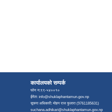
कार्यालयको सम्पर्क
फोन न:९९-५४००१०
ईमेल:
info@shuklaphantamun.gov.np
सूचना अधिकारी: मोहन राज फुलारा (9761185631)
suchana.adhikari@shuklaphantamun.gov.np