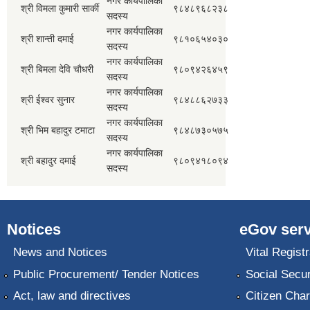
नगर कार्यपालिका
श्री विमला कुमारी सार्की
९८४८९६८२३८
सदस्य
नगर कार्यपालिका
श्री शान्ती दमाई
९८१०६५४०३०
सदस्य
नगर कार्यपालिका
श्री बिमला देवि चौधरी
९८०९४२६४५९
सदस्य
नगर कार्यपालिका
श्री ईश्वर सुनार
९८४८८६२७३३
सदस्य
नगर कार्यपालिका
श्री भिम बहादुर टमाटा
९८४८७३०५७५
सदस्य
नगर कार्यपालिका
श्री बहादुर दमाई
९८०९४१८०९४
सदस्य
Notices
eGov serv
News and Notices
Vital Registr
Public Procurement/ Tender Notices
Social Secur
Act, law and directives
Citizen Char