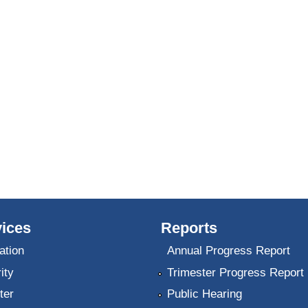
ices
Reports
ation
Annual Progress Report
ity
Trimester Progress Report
ter
Public Hearing