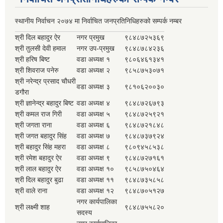
स्थानीय निर्वाचन २०७४ मा निर्वाचित जनप्रतिनिधिहरुको सम्पर्क नम्बर
श्री दिल बहादुर ऐर
नगर प्रमुख
९८४८७२५३६९
श्री तुलसी देवी हमाल
नगर उप-प्रमुख
९८४८७८४२३६
श्री हरिष बिष्ट
वडा अध्यक्ष १
९८०६४६१३४१
श्री शिवराज पनेरु
वडा अध्यक्ष २
९८५८७५३०७१
श्री नरेन्द्र प्रसाद चौधरी
वडा अध्यक्ष ३
९८१०६२००३०
डगौरा
श्री ज्ञानेन्द्र बहादुर बिष्ट
वडा अध्यक्ष ४
९८४८७२६७९३
श्री कमल राज गिरी
वडा अध्यक्ष ५
९८४८७२५९२१
श्री जगता राना
वडा अध्यक्ष ६
९८४८७२१८४८
श्री जगत बहादुर सिंह
वडा अध्यक्ष ७
९८४८७३७९२४
श्री बहादुर सिंह महरा
वडा अध्यक्ष ८
९८०९४५८५३८
श्री रमेश बहादुर ऐर
वडा अध्यक्ष ९
९८४८७२७१६१
श्री लाल बहादुर ऐर
वडा अध्यक्ष १०
९८५८७५०४६४
श्री दिल बहादुर बुढा
वडा अध्यक्ष ११
९८४८७३५८५८
श्री वाले राना
वडा अध्यक्ष १२
९८४८७०५१२७
नगर कार्यपालिका
श्री लक्ष्मी शाह
९८४८७५५८२०
सदस्य