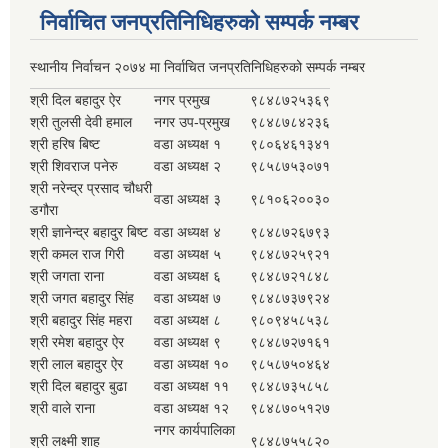
निर्वाचित जनप्रतिनिधिहरुको सम्पर्क नम्बर
स्थानीय निर्वाचन २०७४ मा निर्वाचित जनप्रतिनिधिहरुको सम्पर्क नम्बर
श्री दिल बहादुर ऐर
नगर प्रमुख
९८४८७२५३६९
श्री तुलसी देवी हमाल
नगर उप-प्रमुख
९८४८७८४२३६
श्री हरिष बिष्ट
वडा अध्यक्ष १
९८०६४६१३४१
श्री शिवराज पनेरु
वडा अध्यक्ष २
९८५८७५३०७१
श्री नरेन्द्र प्रसाद चौधरी
वडा अध्यक्ष ३
९८१०६२००३०
डगौरा
श्री ज्ञानेन्द्र बहादुर बिष्ट
वडा अध्यक्ष ४
९८४८७२६७९३
श्री कमल राज गिरी
वडा अध्यक्ष ५
९८४८७२५९२१
श्री जगता राना
वडा अध्यक्ष ६
९८४८७२१८४८
श्री जगत बहादुर सिंह
वडा अध्यक्ष ७
९८४८७३७९२४
श्री बहादुर सिंह महरा
वडा अध्यक्ष ८
९८०९४५८५३८
श्री रमेश बहादुर ऐर
वडा अध्यक्ष ९
९८४८७२७१६१
श्री लाल बहादुर ऐर
वडा अध्यक्ष १०
९८५८७५०४६४
श्री दिल बहादुर बुढा
वडा अध्यक्ष ११
९८४८७३५८५८
श्री वाले राना
वडा अध्यक्ष १२
९८४८७०५१२७
नगर कार्यपालिका
श्री लक्ष्मी शाह
९८४८७५५८२०