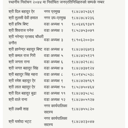
स्थानीय निर्वाचन २०७४ मा निर्वाचित जनप्रतिनिधिहरुको सम्पर्क नम्बर
श्री दिल बहादुर ऐर
नगर प्रमुख
९८४८७२५३६९
श्री तुलसी देवी हमाल
नगर उप-प्रमुख
९८४८७८४२३६
श्री हरिष बिष्ट
वडा अध्यक्ष १
९८०६४६१३४१
श्री शिवराज पनेरु
वडा अध्यक्ष २
९८५८७५३०७१
श्री नरेन्द्र प्रसाद चौधरी
वडा अध्यक्ष ३
९८१०६२००३०
डगौरा
श्री ज्ञानेन्द्र बहादुर बिष्ट
वडा अध्यक्ष ४
९८४८७२६७९३
श्री कमल राज गिरी
वडा अध्यक्ष ५
९८४८७२५९२१
श्री जगता राना
वडा अध्यक्ष ६
९८४८७२१८४८
श्री जगत बहादुर सिंह
वडा अध्यक्ष ७
९८४८७३७९२४
श्री बहादुर सिंह महरा
वडा अध्यक्ष ८
९८०९४५८५३८
श्री रमेश बहादुर ऐर
वडा अध्यक्ष ९
९८४८७२७१६१
श्री लाल बहादुर ऐर
वडा अध्यक्ष १०
९८५८७५०४६४
श्री दिल बहादुर बुढा
वडा अध्यक्ष ११
९८४८७३५८५८
श्री वाले राना
वडा अध्यक्ष १२
९८४८७०५१२७
नगर कार्यपालिका
श्री लक्ष्मी शाह
९८४८७५५८२०
सदस्य
नगर कार्यपालिका
श्री यशोदा भट्ट
९८४८७२३०४७
सदस्य