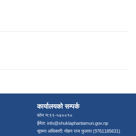
कार्यालयको सम्पर्क
फोन न:९९-५४००१०
ईमेल:
info@shuklaphantamun.gov.np
सूचना अधिकारी: मोहन राज फुलारा (9761185631)