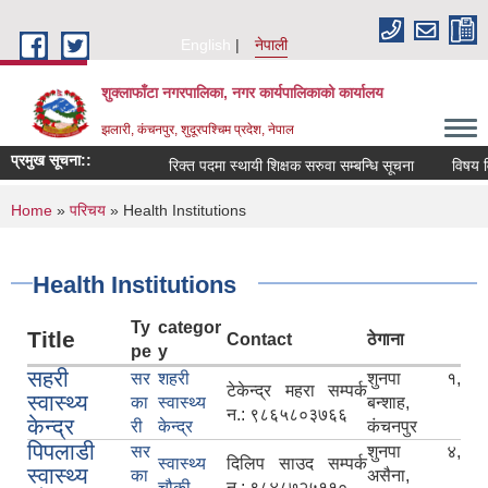
Skip to main content
English
नेपाली
शुक्लाफाँटा नगरपालिका, नगर कार्यपालिकाको कार्यालय
झलारी, कंचनपुर, शुदूरपश्चिम प्रदेश, नेपाल
प्रमुख सूचना::
रिक्त पदमा स्थायी शिक्षक सरुवा सम्बन्धि सूचना
विषय वि
You are here
Home
»
परिचय
» Health Institutions
Health Institutions
Ty
categor
Title
Contact
ठेगाना
pe
y
सहरी
सर
शहरी
शुनपा १,
टेकेन्द्र महरा सम्पर्क
स्वास्थ्य
का
स्वास्थ्य
बन्शाह,
न.: ९८६५८०३७६६
केन्द्र
री
केन्द्र
कंचनपुर
पिपलाडी
सर
शुनपा ४,
स्वास्थ्य
दिलिप साउद सम्पर्क
स्वास्थ्य
का
असैना,
चौकी
न.: ९८४८७२५११०