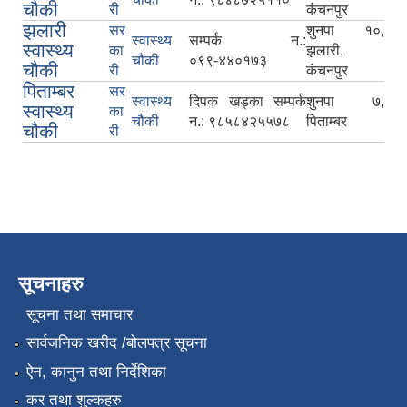
चौकी
री
कंचनपुर
झलारी
सर
शुनपा १०,
स्वास्थ्य
सम्पर्क न.:
स्वास्थ्य
का
झलारी,
चौकी
०९९‍-४४०१७३
चौकी
री
कंचनपुर
पिताम्बर
सर
स्वास्थ्य
दिपक खड्का सम्पर्क
शुनपा ७,
स्वास्थ्य
का
चौकी
न.: ९८५८४२५५७८
पिताम्बर
चौकी
री
सूचनाहरु
सूचना तथा समाचार
सार्वजनिक खरीद /बोलपत्र सूचना
ऐन, कानुन तथा निर्देशिका
कर तथा शुल्कहरु