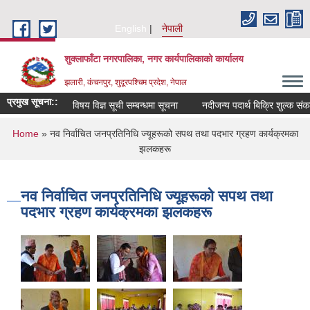
Skip to main content
English
नेपाली
शुक्लाफाँटा नगरपालिका, नगर कार्यपालिकाको कार्यालय
झलारी, कंचनपुर, शुदूरपश्चिम प्रदेश, नेपाल
प्रमुख सूचना::
विषय विज्ञ सूची सम्बन्धमा सूचना
नदीजन्य पदार्थ बिक्रि शुल्क संक
You are here
Home
» नव निर्वाचित जनप्रतिनिधि ज्यूहरूको सपथ तथा पदभार ग्रहण कार्यक्रमका
झलकहरू
नव निर्वाचित जनप्रतिनिधि ज्यूहरूको सपथ तथा
पदभार ग्रहण कार्यक्रमका झलकहरू