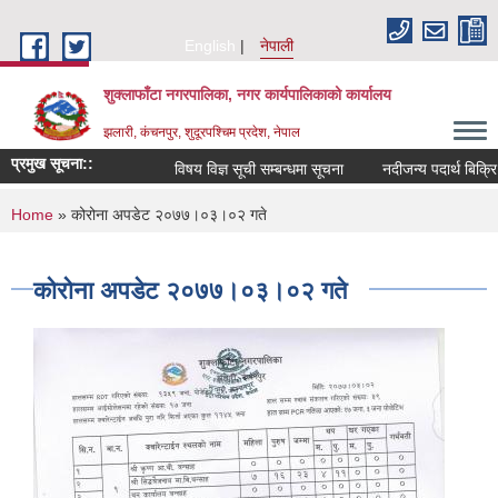
Skip to main content
English
नेपाली
शुक्लाफाँटा नगरपालिका, नगर कार्यपालिकाको कार्यालय
झलारी, कंचनपुर, शुदूरपश्चिम प्रदेश, नेपाल
प्रमुख सूचना::
विषय विज्ञ सूची सम्बन्धमा सूचना
नदीजन्य पदार्थ बिक्रि
You are here
Home
» कोरोना अपडेट २०७७।०३।०२ गते
कोरोना अपडेट २०७७।०३।०२ गते