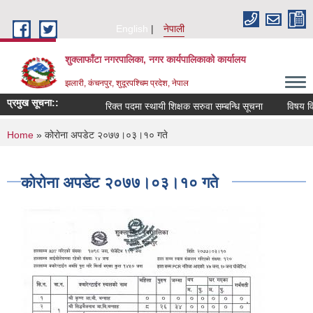
Skip to main content
English
नेपाली
शुक्लाफाँटा नगरपालिका, नगर कार्यपालिकाको कार्यालय
झलारी, कंचनपुर, शुदूरपश्चिम प्रदेश, नेपाल
प्रमुख सूचना::
रिक्त पदमा स्थायी शिक्षक सरुवा सम्बन्धि सूचना
विषय विज
You are here
Home
» कोरोना अपडेट २०७७।०३।१० गते
कोरोना अपडेट २०७७।०३।१० गते