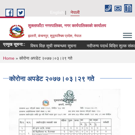
Skip to main content
English
नेपाली
शुक्लाफाँटा नगरपालिका, नगर कार्यपालिकाको कार्यालय
झलारी, कंचनपुर, शुदूरपश्चिम प्रदेश, नेपाल
प्रमुख सूचना::
विषय विज्ञ सूची सम्बन्धमा सूचना
नदीजन्य पदार्थ बिक्रि शुल्क संकल
You are here
Home
» कोरोना अपडेट २०७७।०३।२९ गते
कोरोना अपडेट २०७७।०३।२९ गते