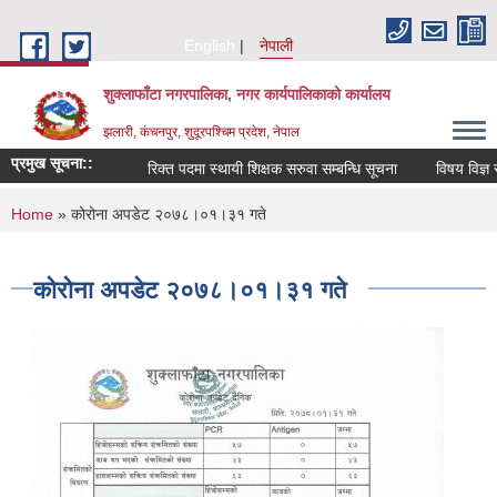
Skip to main content
English
नेपाली
शुक्लाफाँटा नगरपालिका, नगर कार्यपालिकाको कार्यालय
झलारी, कंचनपुर, शुदूरपश्चिम प्रदेश, नेपाल
प्रमुख सूचना::
रिक्त पदमा स्थायी शिक्षक सरुवा सम्बन्धि सूचना
विषय विज्ञ स
You are here
Home
» कोरोना अपडेट २०७८।०१।३१ गते
कोरोना अपडेट २०७८।०१।३१ गते