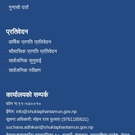
गुनासो दर्ता
प्रतिवेदन
वार्षिक प्रगति प्रतिवेदन
चौमासिक प्रगति प्रतिवेदन
सार्वजनिक सुनुवाई
सार्वजनिक परीक्षण
कार्यालयको सम्पर्क
फोन न:९९-५४००१०
ईमेल:
info@shuklaphantamun.gov.np
सूचना अधिकारी: मोहन राज फुलारा (9761185631)
suchana.adhikari@shuklaphantamun.gov.np
ठेगाना:शुक्लाफाँटा नगरपालिका-१०, झलारी, कंचनपुर, सुदूरपश्चिम प्रदेश, नेपाल