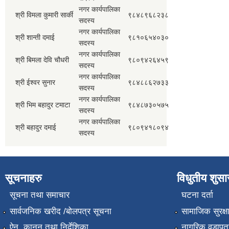
नगर कार्यपालिका
श्री विमला कुमारी सार्की
९८४८९६८२३८
सदस्य
नगर कार्यपालिका
श्री शान्ती दमाई
९८१०६५४०३०
सदस्य
नगर कार्यपालिका
श्री बिमला देवि चौधरी
९८०९४२६४५९
सदस्य
नगर कार्यपालिका
श्री ईश्वर सुनार
९८४८८६२७३३
सदस्य
नगर कार्यपालिका
श्री भिम बहादुर टमाटा
९८४८७३०५७५
सदस्य
नगर कार्यपालिका
श्री बहादुर दमाई
९८०९४१८०९४
सदस्य
सूचनाहरु
विधुतीय शुस
सूचना तथा समाचार
घटना दर्ता
सार्वजनिक खरीद /बोलपत्र सूचना
सामाजिक सुरक्ष
ऐन, कानुन तथा निर्देशिका
नागरिक वडापत्