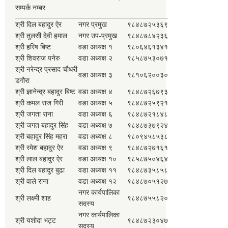
सम्पर्क नम्बर
श्री दिल बहादुर ऐर
नगर प्रमुख
९८४८७२५३६९
श्री तुलसी देवी हमाल
नगर उप-प्रमुख
९८४८७८४२३६
श्री हरिष बिष्ट
वडा अध्यक्ष १
९८०६४६१३४१
श्री शिवराज पनेरु
वडा अध्यक्ष २
९८५८७५३०७१
श्री नरेन्द्र प्रसाद चौधरी
वडा अध्यक्ष ३
९८१०६२००३०
डगौरा
श्री ज्ञानेन्द्र बहादुर बिष्ट
वडा अध्यक्ष ४
९८४८७२६७९३
श्री कमल राज गिरी
वडा अध्यक्ष ५
९८४८७२५९२१
श्री जगता राना
वडा अध्यक्ष ६
९८४८७२१८४८
श्री जगत बहादुर सिंह
वडा अध्यक्ष ७
९८४८७३७९२४
श्री बहादुर सिंह महरा
वडा अध्यक्ष ८
९८०९४५८५३८
श्री रमेश बहादुर ऐर
वडा अध्यक्ष ९
९८४८७२७१६१
श्री लाल बहादुर ऐर
वडा अध्यक्ष १०
९८५८७५०४६४
श्री दिल बहादुर बुढा
वडा अध्यक्ष ११
९८४८७३५८५८
श्री वाले राना
वडा अध्यक्ष १२
९८४८७०५१२७
नगर कार्यपालिका
श्री लक्ष्मी शाह
९८४८७५५८२०
सदस्य
नगर कार्यपालिका
श्री यशोदा भट्ट
९८४८७२३०४७
सदस्य