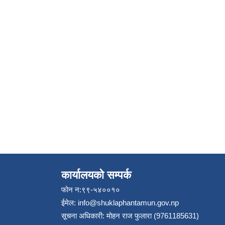
कार्यालयको सम्पर्क
फोन न:९९-५४००१०
ईमेल:
info@shuklaphantamun.gov.np
सूचना अधिकारी: मोहन राज फुलारा (9761185631)