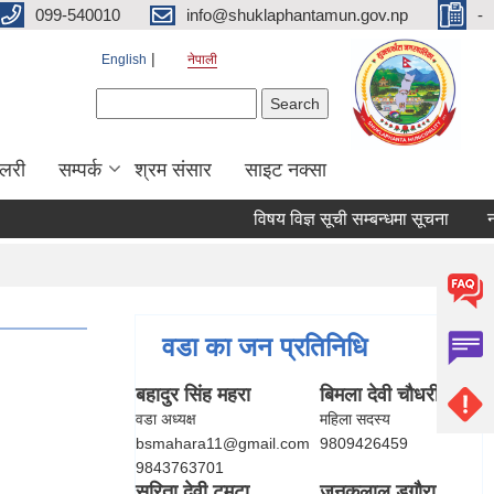
099-540010
info@shuklaphantamun.gov.np
-
English
नेपाली
Search form
Search
ालरी
सम्पर्क
श्रम संसार
साइट नक्सा
विषय विज्ञ सूची सम्बन्धमा सूचना
नद
वडा का जन प्रतिनिधि
बहादुर सिंह महरा
बिमला देवी चौधरी
वडा अध्यक्ष
महिला सदस्य
bsmahara11@gmail.com
9809426459
9843763701
सरिता देवी टमटा
जनकलाल डगौरा