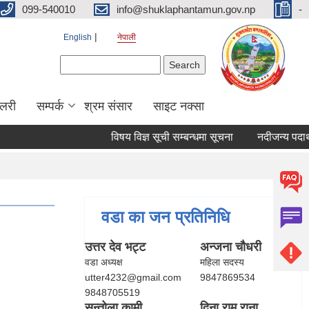
099-540010
info@shuklaphantamun.gov.np
-
English
नेपाली
Search form
Search
ालरी
सम्पर्क
श्रम संसार
साइट नक्सा
विषय विज्ञ सूची सम्बन्धमा सूचना
नदीजन्य पदार्थ
वडा का जन प्रतिनिधि
उत्तर देव भट्ट
अन्जना चौधरी
वडा अध्यक्ष
महिला सदस्य
utter4232@gmail.com
9847869534
9848705519
सन्तोला कामी
दिना राम राना