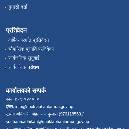
गुनासो दर्ता
प्रतिवेदन
वार्षिक प्रगति प्रतिवेदन
चौमासिक प्रगति प्रतिवेदन
सार्वजनिक सुनुवाई
सार्वजनिक परीक्षण
कार्यालयको सम्पर्क
फोन न:९९-५४००१०
ईमेल:
info@shuklaphantamun.gov.np
सूचना अधिकारी: मोहन राज फुलारा (9761185631)
suchana.adhikari@shuklaphantamun.gov.np
ठेगाना:शुक्लाफाँटा नगरपालिका-१०, झलारी, कंचनपुर, सुदूरपश्चिम प्रदेश, नेपाल