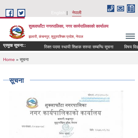
Skip to main content
English
नेपाली
शुक्लाफाँटा नगरपालिका, नगर कार्यपालिकाको कार्यालय
झलारी, कंचनपुर, शुदूरपश्चिम प्रदेश, नेपाल
प्रमुख सूचना::
रिक्त पदमा स्थायी शिक्षक सरुवा सम्बन्धि सूचना
विषय विज्ञ
You are here
Home
» सूचना
सूचना