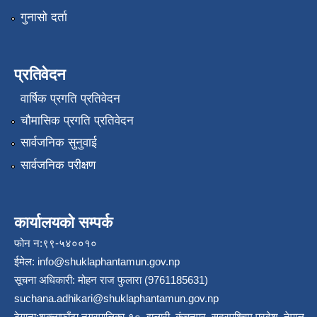
गुनासो दर्ता
प्रतिवेदन
वार्षिक प्रगति प्रतिवेदन
चौमासिक प्रगति प्रतिवेदन
सार्वजनिक सुनुवाई
सार्वजनिक परीक्षण
कार्यालयको सम्पर्क
फोन न:९९-५४००१०
ईमेल:
info@shuklaphantamun.gov.np
सूचना अधिकारी: मोहन राज फुलारा (9761185631)
suchana.adhikari@shuklaphantamun.gov.np
ठेगाना:शुक्लाफाँटा नगरपालिका-१०, झलारी, कंचनपुर, सुदूरपश्चिम प्रदेश, नेपाल