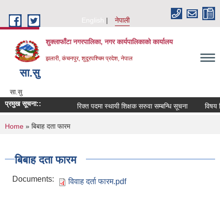
Skip to main content
English
नेपाली
शुक्लाफाँटा नगरपालिका, नगर कार्यपालिकाको कार्यालय
झलारी, कंचनपुर, शुदूरपश्चिम प्रदेश, नेपाल
सा‍.सु
सा‍.सु
प्रमुख सूचना::
रिक्त पदमा स्थायी शिक्षक सरुवा सम्बन्धि सूचना
विषय वि
You are here
Home
» बिबाह दता फारम
बिबाह दता फारम
Documents:
विवाह दर्ता फारम.pdf